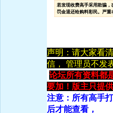
若发现收费高手采用欺骗，改
罚金退还给购料彩民。严重者
声明：请大家看
信， 管理员不发
论坛所有资料都
要加！版主只提供
注意：所有高手
后才能查看，