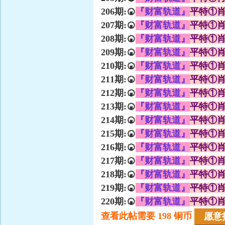
206期:🍘
『财富轨道』
平特①
207期:🍘
『财富轨道』
平特①
208期:🍘
『财富轨道』
平特①
209期:🍘
『财富轨道』
平特①
210期:🍘
『财富轨道』
平特①
211期:🍘
『财富轨道』
平特①
212期:🍘
『财富轨道』
平特①
213期:🍘
『财富轨道』
平特①
214期:🍘
『财富轨道』
平特①
215期:🍘
『财富轨道』
平特①
216期:🍘
『财富轨道』
平特①
217期:🍘
『财富轨道』
平特①
218期:🍘
『财富轨道』
平特①
219期:🍘
『财富轨道』
平特①
220期:🍘
『财富轨道』
平特①
查看此帖需要 198 铜币