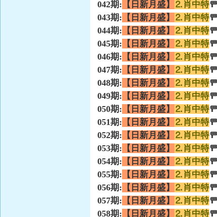
042期:
【日新月盛】
⒉肖中特

043期:
【日新月盛】
⒉肖中特

044期:
【日新月盛】
⒉肖中特

045期:
【日新月盛】
⒉肖中特

046期:
【日新月盛】
⒉肖中特

047期:
【日新月盛】
⒉肖中特

048期:
【日新月盛】
⒉肖中特

049期:
【日新月盛】
⒉肖中特

050期:
【日新月盛】
⒉肖中特

051期:
【日新月盛】
⒉肖中特

052期:
【日新月盛】
⒉肖中特

053期:
【日新月盛】
⒉肖中特

054期:
【日新月盛】
⒉肖中特

055期:
【日新月盛】
⒉肖中特

056期:
【日新月盛】
⒉肖中特

057期:
【日新月盛】
⒉肖中特

058期:
【日新月盛】
⒉肖中特
