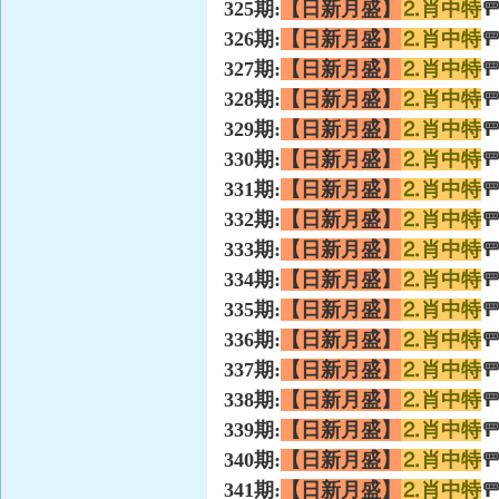
325期:
【日新月盛】
⒉肖中特

326期:
【日新月盛】
⒉肖中特

327期:
【日新月盛】
⒉肖中特

328期:
【日新月盛】
⒉肖中特

329期:
【日新月盛】
⒉肖中特

330期:
【日新月盛】
⒉肖中特

331期:
【日新月盛】
⒉肖中特

332期:
【日新月盛】
⒉肖中特

333期:
【日新月盛】
⒉肖中特

334期:
【日新月盛】
⒉肖中特

335期:
【日新月盛】
⒉肖中特

336期:
【日新月盛】
⒉肖中特

337期:
【日新月盛】
⒉肖中特

338期:
【日新月盛】
⒉肖中特

339期:
【日新月盛】
⒉肖中特

340期:
【日新月盛】
⒉肖中特

341期:
【日新月盛】
⒉肖中特
