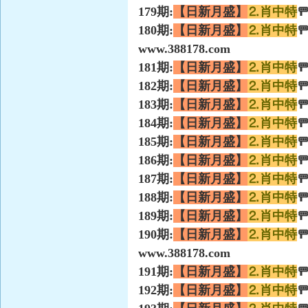
179期:
【日新月盛】
⒉肖中特

180期:
【日新月盛】
⒉肖中特

www.388178.com
181期:
【日新月盛】
⒉肖中特

182期:
【日新月盛】
⒉肖中特

183期:
【日新月盛】
⒉肖中特

184期:
【日新月盛】
⒉肖中特

185期:
【日新月盛】
⒉肖中特

186期:
【日新月盛】
⒉肖中特

187期:
【日新月盛】
⒉肖中特

188期:
【日新月盛】
⒉肖中特

189期:
【日新月盛】
⒉肖中特

190期:
【日新月盛】
⒉肖中特

www.388178.com
191期:
【日新月盛】
⒉肖中特

192期:
【日新月盛】
⒉肖中特
