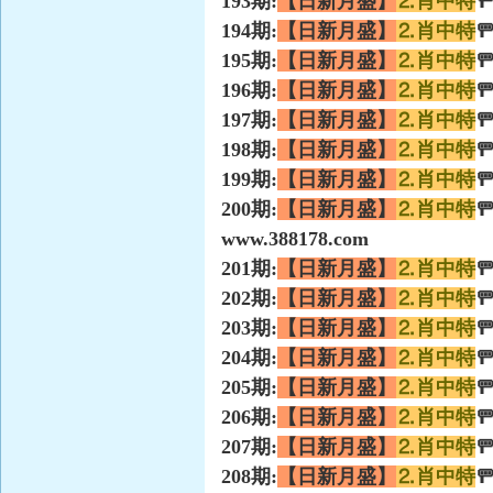
193期:
【日新月盛】
⒉肖中特

194期:
【日新月盛】
⒉肖中特

195期:
【日新月盛】
⒉肖中特

196期:
【日新月盛】
⒉肖中特

197期:
【日新月盛】
⒉肖中特

198期:
【日新月盛】
⒉肖中特

199期:
【日新月盛】
⒉肖中特

200期:
【日新月盛】
⒉肖中特

www.388178.com
201期:
【日新月盛】
⒉肖中特

202期:
【日新月盛】
⒉肖中特

203期:
【日新月盛】
⒉肖中特

204期:
【日新月盛】
⒉肖中特

205期:
【日新月盛】
⒉肖中特

206期:
【日新月盛】
⒉肖中特

207期:
【日新月盛】
⒉肖中特

208期:
【日新月盛】
⒉肖中特
