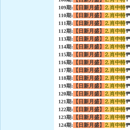
109期:
【日新月盛】
⒉肖中特

110期:
【日新月盛】
⒉肖中特

111期:
【日新月盛】
⒉肖中特

112期:
【日新月盛】
⒉肖中特

113期:
【日新月盛】
⒉肖中特

114期:
【日新月盛】
⒉肖中特

115期:
【日新月盛】
⒉肖中特

116期:
【日新月盛】
⒉肖中特

117期:
【日新月盛】
⒉肖中特

118期:
【日新月盛】
⒉肖中特

119期:
【日新月盛】
⒉肖中特

120期:
【日新月盛】
⒉肖中特

121期:
【日新月盛】
⒉肖中特

122期:
【日新月盛】
⒉肖中特

123期:
【日新月盛】
⒉肖中特

124期:
【日新月盛】
⒉肖中特
