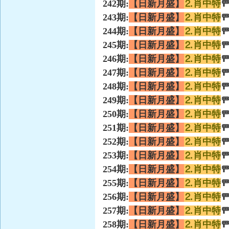
242期:
【日新月盛】
⒉肖中特

243期:
【日新月盛】
⒉肖中特

244期:
【日新月盛】
⒉肖中特

245期:
【日新月盛】
⒉肖中特

246期:
【日新月盛】
⒉肖中特

247期:
【日新月盛】
⒉肖中特

248期:
【日新月盛】
⒉肖中特

249期:
【日新月盛】
⒉肖中特

250期:
【日新月盛】
⒉肖中特

251期:
【日新月盛】
⒉肖中特

252期:
【日新月盛】
⒉肖中特

253期:
【日新月盛】
⒉肖中特

254期:
【日新月盛】
⒉肖中特

255期:
【日新月盛】
⒉肖中特

256期:
【日新月盛】
⒉肖中特

257期:
【日新月盛】
⒉肖中特

258期:
【日新月盛】
⒉肖中特
