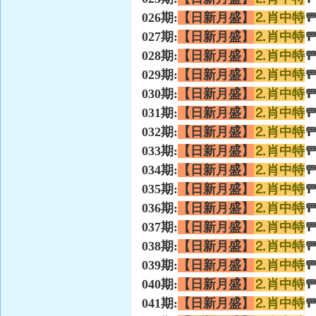
026期:
【日新月盛】
⒉肖中特

027期:
【日新月盛】
⒉肖中特

028期:
【日新月盛】
⒉肖中特

029期:
【日新月盛】
⒉肖中特

030期:
【日新月盛】
⒉肖中特

031期:
【日新月盛】
⒉肖中特

032期:
【日新月盛】
⒉肖中特

033期:
【日新月盛】
⒉肖中特

034期:
【日新月盛】
⒉肖中特

035期:
【日新月盛】
⒉肖中特

036期:
【日新月盛】
⒉肖中特

037期:
【日新月盛】
⒉肖中特

038期:
【日新月盛】
⒉肖中特

039期:
【日新月盛】
⒉肖中特

040期:
【日新月盛】
⒉肖中特

041期:
【日新月盛】
⒉肖中特
