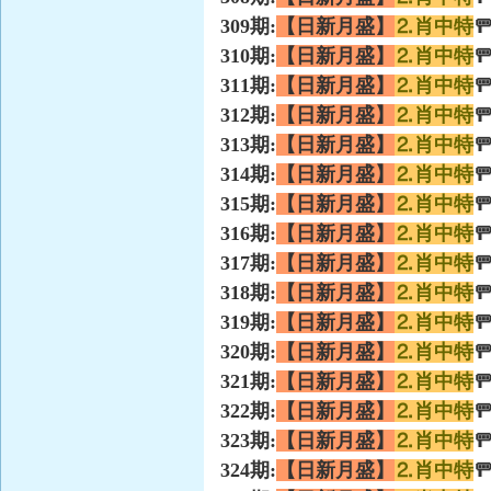
309期:
【日新月盛】
⒉肖中特

310期:
【日新月盛】
⒉肖中特

311期:
【日新月盛】
⒉肖中特

312期:
【日新月盛】
⒉肖中特

313期:
【日新月盛】
⒉肖中特

314期:
【日新月盛】
⒉肖中特

315期:
【日新月盛】
⒉肖中特

316期:
【日新月盛】
⒉肖中特

317期:
【日新月盛】
⒉肖中特

318期:
【日新月盛】
⒉肖中特

319期:
【日新月盛】
⒉肖中特

320期:
【日新月盛】
⒉肖中特

321期:
【日新月盛】
⒉肖中特

322期:
【日新月盛】
⒉肖中特

323期:
【日新月盛】
⒉肖中特

324期:
【日新月盛】
⒉肖中特
