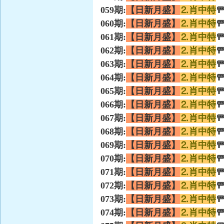
059期:
【日新月盛】
⒉肖中特

060期:
【日新月盛】
⒉肖中特

061期:
【日新月盛】
⒉肖中特

062期:
【日新月盛】
⒉肖中特

063期:
【日新月盛】
⒉肖中特

064期:
【日新月盛】
⒉肖中特

065期:
【日新月盛】
⒉肖中特

066期:
【日新月盛】
⒉肖中特

067期:
【日新月盛】
⒉肖中特

068期:
【日新月盛】
⒉肖中特

069期:
【日新月盛】
⒉肖中特

070期:
【日新月盛】
⒉肖中特

071期:
【日新月盛】
⒉肖中特

072期:
【日新月盛】
⒉肖中特

073期:
【日新月盛】
⒉肖中特

074期:
【日新月盛】
⒉肖中特
