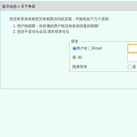
提示信息 »
天下奇富
您没有登录或者您没有权限访问此页面，可能有如下几个原因:
用户组权限：你所属的用户组没有发表回复的权限!
您还不是论坛会员,请先登录论坛
登录
用户名
Email
密 码
隐身登录