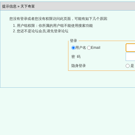
提示信息 »
天下奇富
您没有登录或者您没有权限访问此页面，可能有如下几个原因:
用户组权限：你所属的用户组不能使用搜索功能
您还不是论坛会员,请先登录论坛
登录
用户名
Email
密 码
隐身登录