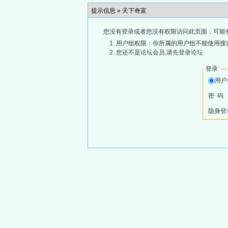
提示信息 »
天下奇富
您没有登录或者您没有权限访问此页面，可能
用户组权限：你所属的用户组不能使用搜
您还不是论坛会员,请先登录论坛
登录
用
密 码
隐身登