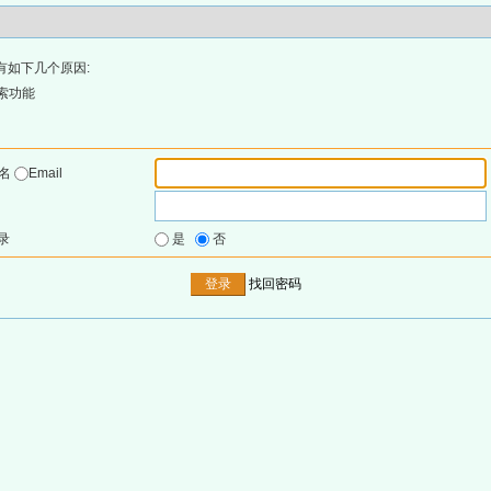
有如下几个原因:
索功能
户名
Email
录
是
否
找回密码