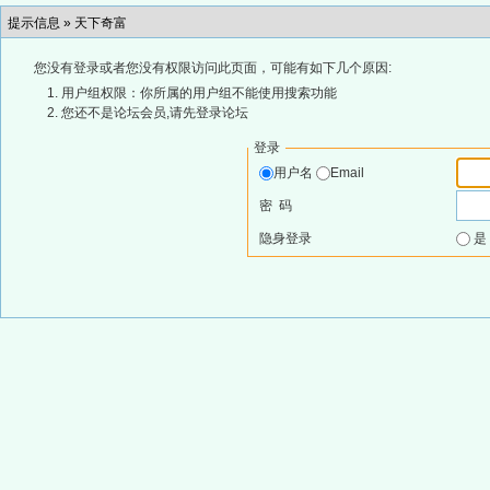
提示信息 »
天下奇富
您没有登录或者您没有权限访问此页面，可能有如下几个原因:
用户组权限：你所属的用户组不能使用搜索功能
您还不是论坛会员,请先登录论坛
登录
用户名
Email
密 码
隐身登录