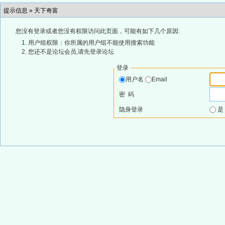
提示信息 »
天下奇富
您没有登录或者您没有权限访问此页面，可能有如下几个原因:
用户组权限：你所属的用户组不能使用搜索功能
您还不是论坛会员,请先登录论坛
登录
用户名
Email
密 码
隐身登录