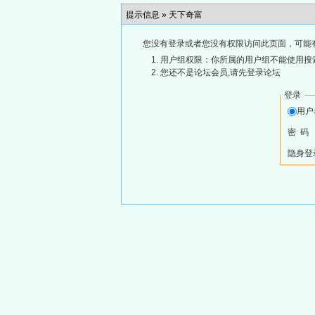
提示信息 »
天下奇富
您没有登录或者您没有权限访问此页面，可能
用户组权限：你所属的用户组不能使用搜
您还不是论坛会员,请先登录论坛
登录
用
密 码
隐身登