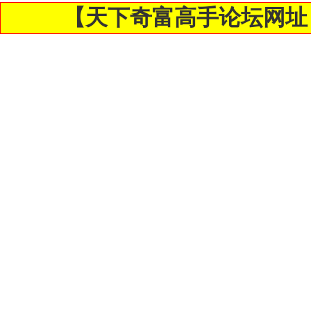
【天下奇富高手论坛网址