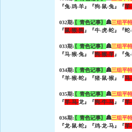
『兔-鸡-羊』『狗-鼠-兔』『
羊
032期:
〖青色记事〗
🏯
三组平
『
鼠-猴-狗
』『牛-虎-蛇』『蛇-
033期:
〖青色记事〗
🏯
三组平
『马-猴-兔』『
狗-猴-羊
』『兔-
034期:
〖青色记事〗
🏯
三组平
『羊-猴-蛇』『猪-鼠-猴』『
马
035期:
〖青色记事〗
🏯
三组平
『
羊-马-
龙』『
狗-牛-马
』『
羊
036期:
〖青色记事〗
🏯
三组平
『龙-鼠-蛇』『鸡-龙-马』『
羊