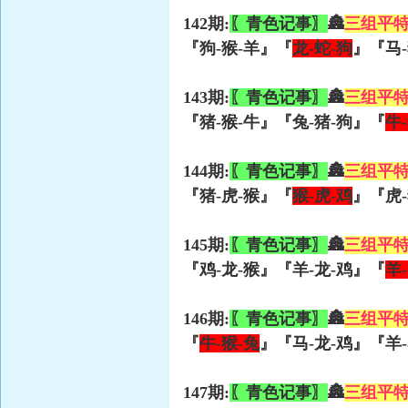
142期:
〖青色记事〗
🏯
三组平
『狗-猴-羊』『
龙-蛇-狗
』『马-
143期:
〖青色记事〗
🏯
三组平
『猪-猴-牛』『兔-猪-狗』『
牛
144期:
〖青色记事〗
🏯
三组平
『猪-虎-猴』『
猴-虎-鸡
』『虎-
145期:
〖青色记事〗
🏯
三组平
『鸡-龙-猴』『羊-龙-鸡』『
羊
146期:
〖青色记事〗
🏯
三组平
『
牛-猴-兔
』『马-龙-鸡』『羊-
147期:
〖青色记事〗
🏯
三组平