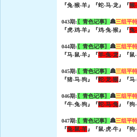
『兔-猴-羊』『蛇-马-龙』『
猴
043期:
〖青色记事〗
🏯
三组平
『虎-鸡-羊』『鸡-兔-猴』『
兔
044期:
〖青色记事〗
🏯
三组平
『马-鼠-羊』『
羊-兔-龙
』『鼠-
045期:
〖青色记事〗
🏯
三组平
『猪-马-狗』『
蛇-龙-猴
』『马-
046期:
〖青色记事〗
🏯
三组平
『牛-兔-狗』『
蛇-马-兔
』『狗-
047期:
〖青色记事〗
🏯
三组平
『
兔-鼠-羊
』『鼠-虎-牛』『狗-