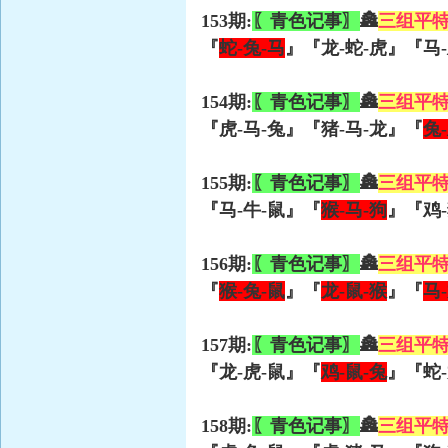
153期:
〖青色记事〗
🏯
三组平
『
蛇-兔-马
』『龙-蛇-虎』『马-
154期:
〖青色记事〗
🏯
三组平
『虎-马-兔』『猪-马-龙』『
兔
155期:
〖青色记事〗
🏯
三组平
『马-牛-鼠』『
猴-马-狗
』『鸡-
156期:
〖青色记事〗
🏯
三组平
『
猴-兔-鼠
』『
龙-鼠-猴
』『
马
157期:
〖青色记事〗
🏯
三组平
『龙-虎-鼠』『
鸡-鼠-兔
』『蛇-
158期:
〖青色记事〗
🏯
三组平