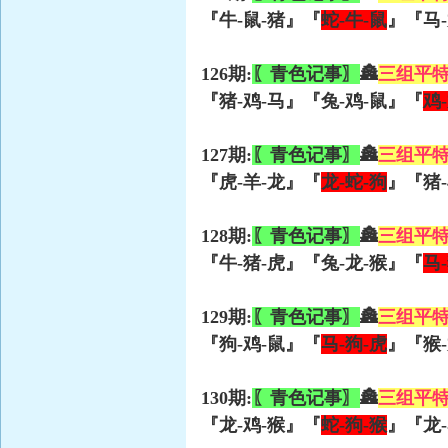
『牛-鼠-猪』『
蛇-牛-鼠
』『马-
126期:
〖青色记事〗
🏯
三组平
『猪-鸡-马』『兔-鸡-鼠』『
鸡
127期:
〖青色记事〗
🏯
三组平
『虎-羊-龙』『
龙-蛇-狗
』『猪-
128期:
〖青色记事〗
🏯
三组平
『牛-猪-虎』『兔-龙-猴』『
马
129期:
〖青色记事〗
🏯
三组平
『狗-鸡-鼠』『
马-狗-虎
』『猴-
130期:
〖青色记事〗
🏯
三组平
『龙-鸡-猴』『
蛇-狗-猴
』『龙-