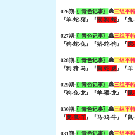
026期:
〖青色记事〗
🏯
三组平
『羊-蛇-猪』『
猴-狗-蛇
』『兔-
027期:
〖青色记事〗
🏯
三组平
『狗-蛇-兔』『猪-蛇-狗』『
虎
028期:
〖青色记事〗
🏯
三组平
『狗-猪-马』『
狗-蛇-虎
』『羊-
029期:
〖青色记事〗
🏯
三组平
『狗-兔-龙』『羊-猴-龙』『
鼠
030期:
〖青色记事〗
🏯
三组平
『
虎-鼠-羊
』『马-鸡-牛』『鼠-
031期:
〖青色记事〗
🏯
三组平