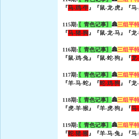
『
马-鸡-牛
』『鼠-龙-虎』『马-
115期:
〖青色记事〗
🏯
三组平
『
马-猪-狗
』『鼠-龙-马』『龙-
116期:
〖青色记事〗
🏯
三组平
『鼠-鸡-兔』『鼠-蛇-狗』『
龙
117期:
〖青色记事〗
🏯
三组平
『羊-马-蛇』『
蛇-鸡-狗
』『龙-
118期:
〖青色记事〗
🏯
三组平
『虎-羊-猴』『羊-虎-狗』『
马
119期:
〖青色记事〗
🏯
三组平
『
蛇-猪-猴
』『羊-马-兔』『马-