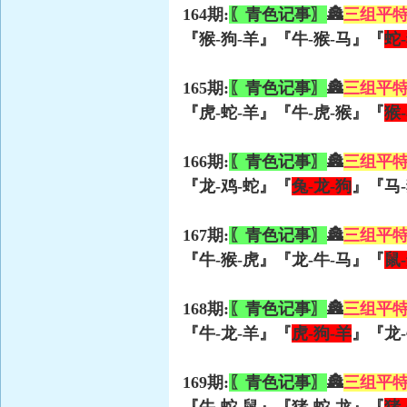
164期:
〖青色记事〗
🏯
三组平
『猴-狗-羊』『牛-猴-马』『
蛇
165期:
〖青色记事〗
🏯
三组平
『虎-蛇-羊』『牛-虎-猴』『
猴
166期:
〖青色记事〗
🏯
三组平
『龙-鸡-蛇』『
兔-龙-狗
』『马-
167期:
〖青色记事〗
🏯
三组平
『牛-猴-虎』『龙-牛-马』『
鼠
168期:
〖青色记事〗
🏯
三组平
『牛-龙-羊』『
虎-狗-羊
』『龙-
169期:
〖青色记事〗
🏯
三组平