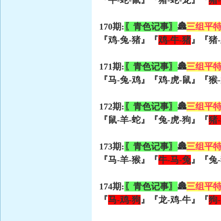
『牛-蛇-鼠』『猪-蛇-龙』『
猪
170期:
〖青色记事〗
🏯
三组平
『鸡-兔-猪』『
鸡-牛-猪
』『猪-
171期:
〖青色记事〗
🏯
三组平
『马-兔-鸡』『鸡-虎-鼠』『猴
172期:
〖青色记事〗
🏯
三组平
『鼠-羊-蛇』『兔-虎-狗』『
猪
173期:
〖青色记事〗
🏯
三组平
『马-羊-猴』『
牛-马-兔
』『兔-
174期:
〖青色记事〗
🏯
三组平
『
马-鸡-狗
』『龙-鸡-牛』『
狗