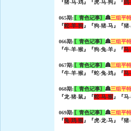
『猪-马-鸡』『虎-马-狗』『
鸡
065期:
〖青色记事〗
🏯
三组平
『
蛇-羊-狗
』『狗-猪-马』『猪-
066期:
〖青色记事〗
🏯
三组平
『牛-羊-猴』『狗-兔-羊』『
马
067期:
〖青色记事〗
🏯
三组平
『牛-羊-猴』『蛇-兔-鸡』『
马
068期:
〖青色记事〗
🏯
三组平
『龙-猪-鼠』『
蛇-马-猴
』『马-
069期:
〖青色记事〗
🏯
三组平
『
兔-鸡-猴
』『虎-龙-马』『猪-