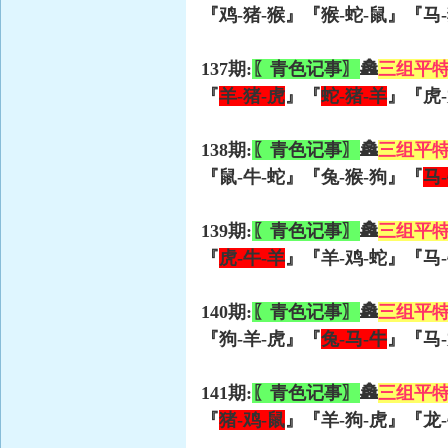
『鸡-猪-猴』『猴-蛇-鼠』『马
137期:
〖青色记事〗
🏯
三组平
『
羊-猪-虎
』『
蛇-猪-羊
』『虎-
138期:
〖青色记事〗
🏯
三组平
『鼠-牛-蛇』『兔-猴-狗』『
马
139期:
〖青色记事〗
🏯
三组平
『
虎-牛-羊
』『羊-鸡-蛇』『马-
140期:
〖青色记事〗
🏯
三组平
『狗-羊-虎』『
兔-马-牛
』『马-
141期:
〖青色记事〗
🏯
三组平
『
猪-鸡-鼠
』『羊-狗-虎』『龙-