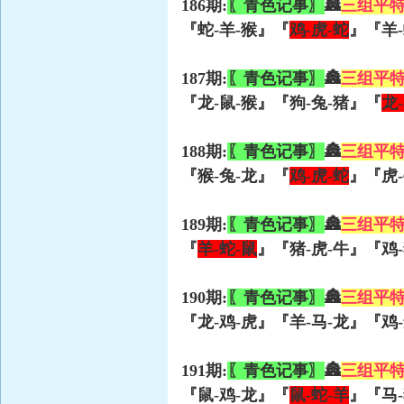
186期:
〖青色记事〗
🏯
三组平
『蛇-羊-猴』『
鸡-虎-蛇
』『羊-
187期:
〖青色记事〗
🏯
三组平
『龙-鼠-猴』『狗-兔-猪』『
龙
188期:
〖青色记事〗
🏯
三组平
『猴-兔-龙』『
鸡-虎-蛇
』『虎-
189期:
〖青色记事〗
🏯
三组平
『
羊-蛇-鼠
』『猪-虎-牛』『鸡-
190期:
〖青色记事〗
🏯
三组平
『龙-鸡-虎』『羊-马-龙』『鸡
191期:
〖青色记事〗
🏯
三组平
『鼠-鸡-龙』『
鼠-蛇-羊
』『马-