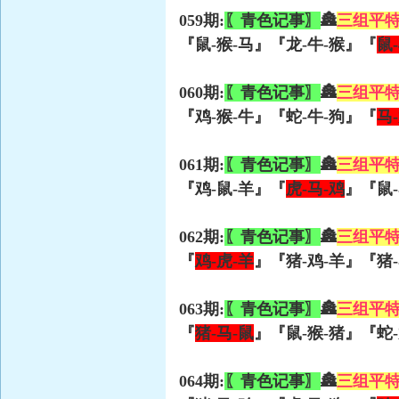
059期:
〖青色记事〗
🏯
三组平
『鼠-猴-马』『龙-牛-猴』『
鼠
060期:
〖青色记事〗
🏯
三组平
『鸡-猴-牛』『蛇-牛-狗』『
马
061期:
〖青色记事〗
🏯
三组平
『鸡-鼠-羊』『
虎-马-鸡
』『鼠-
062期:
〖青色记事〗
🏯
三组平
『
鸡-虎-羊
』『猪-鸡-羊』『猪-
063期:
〖青色记事〗
🏯
三组平
『
猪-马-鼠
』『鼠-猴-猪』『蛇-
064期:
〖青色记事〗
🏯
三组平