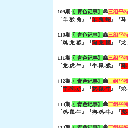
109期:
〖青色记事〗
🏯
三组平
『羊-猴-兔』『
羊-兔-蛇
』『马-
110期:
〖青色记事〗
🏯
三组平
『鸡-龙-猴』『
狗-龙-鼠
』『龙-
111期:
〖青色记事〗
🏯
三组平
『龙-虎-牛』『牛-鼠-猴』『
马
112期:
〖青色记事〗
🏯
三组平
『
牛-狗-鸡
』『
龙-鼠-牛
』『蛇-
113期:
〖青色记事〗
🏯
三组平
『鸡-鼠-牛』『狗-鸡-牛』『
虎
114期:
〖青色记事〗
🏯
三组平