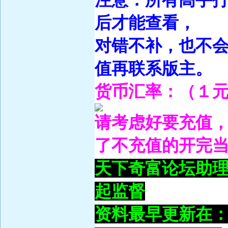
后才能查看，
对错不补，也不
值再联系版主。
货币汇率：（１元
请考虑好要充值
了不充值的开完
天下奇富论坛助理新
起监督
资料最早更新在：ww