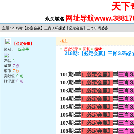
天下
网址导航www.388178
永久域名
主题 : 218期:【必定会赢】三肖⒊码💰💰【必定会赢】三肖⒊码💰💰
楼主
【必定会赢】
u
历史记录
u
回复
u
编辑
u
级别：
一级高手
218期:【必定会赢】三肖⒊码💰
发帖:
1
威望:
7 点
铜币:
7 枚
101期:🔜
〖必定会赢〗
🔜
三肖
贡献值:
0 点
好评度:
0 点
102期:🔜
〖必定会赢〗
🔜
三肖
103期:🔜
〖必定会赢〗
🔜
三肖
104期:🔜
〖必定会赢〗
🔜
三肖
105期:🔜
〖必定会赢〗
🔜
三肖
106期:🔜
〖必定会赢〗
🔜
三肖
107期:🔜
〖必定会赢〗
🔜
三肖
108期:🔜
〖必定会赢〗
🔜
三肖