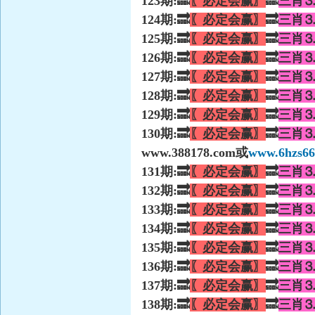
123期:🔜
〖必定会赢〗
🔜
三肖
124期:🔜
〖必定会赢〗
🔜
三肖
125期:🔜
〖必定会赢〗
🔜
三肖
126期:🔜
〖必定会赢〗
🔜
三肖
127期:🔜
〖必定会赢〗
🔜
三肖
128期:🔜
〖必定会赢〗
🔜
三肖
129期:🔜
〖必定会赢〗
🔜
三肖
130期:🔜
〖必定会赢〗
🔜
三肖
www.388178.com或
www.6hzs66
131期:🔜
〖必定会赢〗
🔜
三肖
132期:🔜
〖必定会赢〗
🔜
三肖
133期:🔜
〖必定会赢〗
🔜
三肖
134期:🔜
〖必定会赢〗
🔜
三肖
135期:🔜
〖必定会赢〗
🔜
三肖
136期:🔜
〖必定会赢〗
🔜
三肖
137期:🔜
〖必定会赢〗
🔜
三肖
138期:🔜
〖必定会赢〗
🔜
三肖