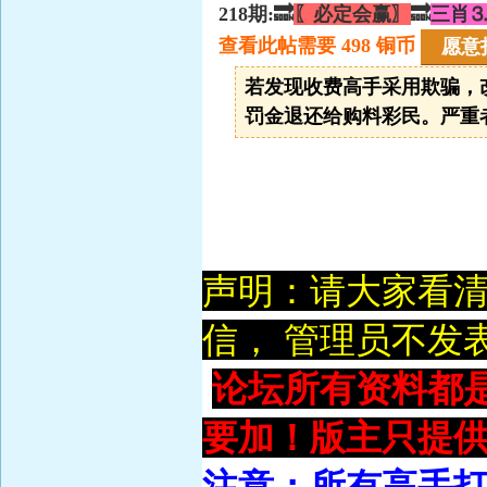
218期:🔜
〖必定会赢〗
🔜
三肖
查看此帖需要 498 铜币
若发现收费高手采用欺骗，改
罚金退还给购料彩民。严重者
声明：请大家看
信， 管理员不发
论坛所有资料都
要加！版主只提供
注意：所有高手