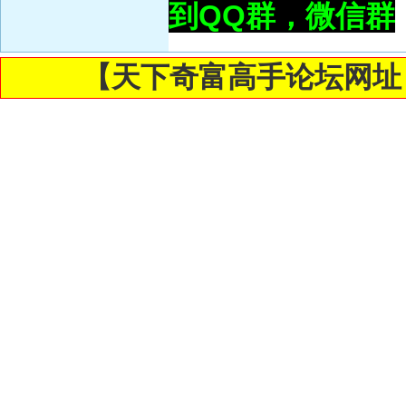
到QQ群，微信群
【天下奇富高手论坛网址