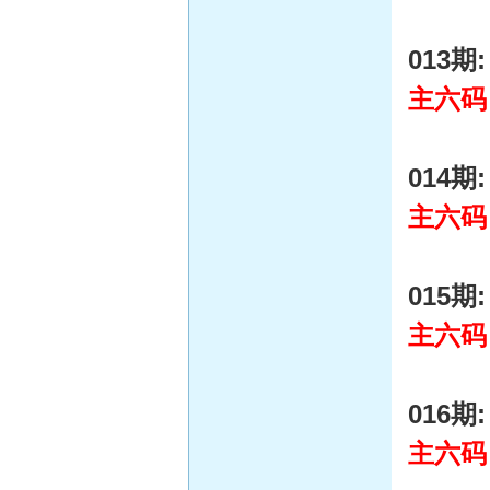
013期
主六码：3
014期
主六码：
015期
主六码：2
016期
主六码：3