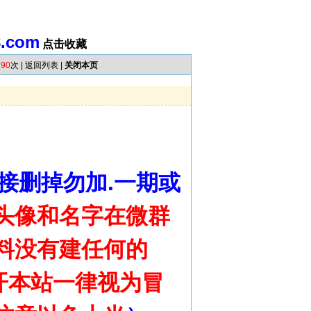
.com
点击收藏
290
次 |
返回列表
|
关闭本页
接删掉勿加.一期或
头像和名字在微群
料没有建任何的
开本站一律视为冒