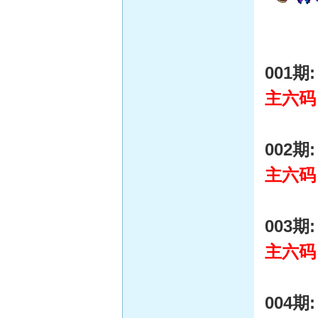
001期
主六码：
002期
主六码：
003期
主六码：1
004期