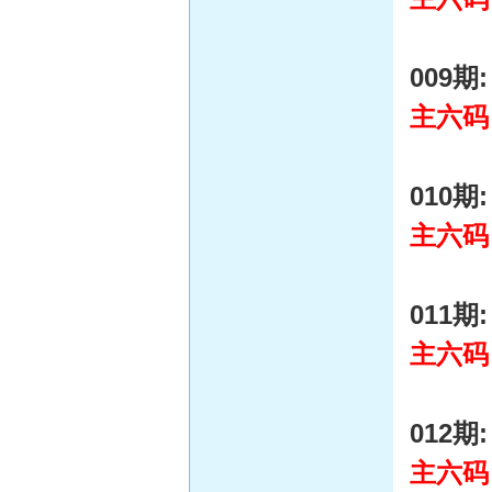
009期
主六码：0
010期
主六码
011期
主六码：2
012期
主六码：0