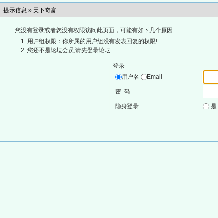
提示信息 »
天下奇富
您没有登录或者您没有权限访问此页面，可能有如下几个原因:
用户组权限：你所属的用户组没有发表回复的权限!
您还不是论坛会员,请先登录论坛
登录
用户名
Email
密 码
隐身登录