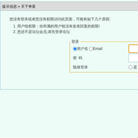
提示信息 »
天下奇富
您没有登录或者您没有权限访问此页面，可能有如下几个原因:
用户组权限：你所属的用户组没有发表回复的权限!
您还不是论坛会员,请先登录论坛
登录
用户名
Email
密 码
隐身登录