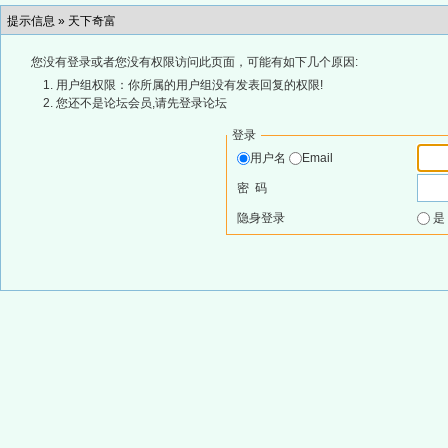
提示信息 »
天下奇富
您没有登录或者您没有权限访问此页面，可能有如下几个原因:
用户组权限：你所属的用户组没有发表回复的权限!
您还不是论坛会员,请先登录论坛
登录
用户名
Email
密 码
隐身登录