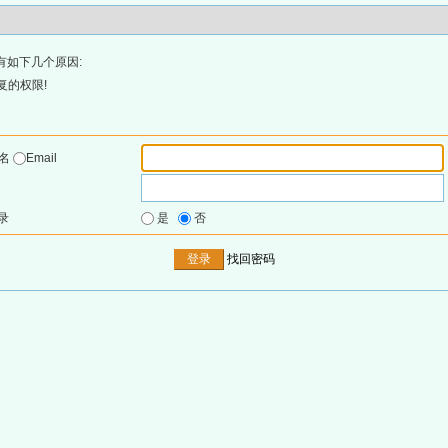
有如下几个原因:
复的权限!
户名
Email
录
是
否
找回密码