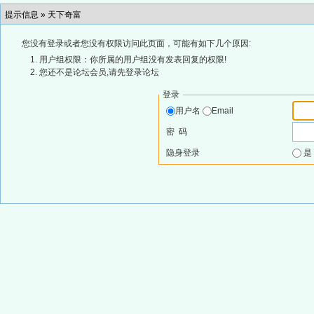
提示信息 »
天下奇富
您没有登录或者您没有权限访问此页面，可能有如下几个原因:
用户组权限：你所属的用户组没有发表回复的权限!
您还不是论坛会员,请先登录论坛
登录
用户名
Email
密 码
隐身登录