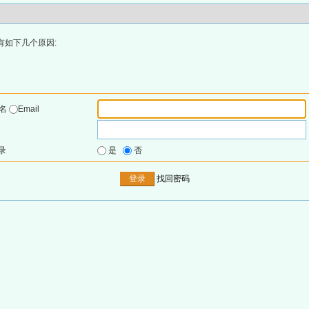
有如下几个原因:
户名
Email
录
是
否
找回密码