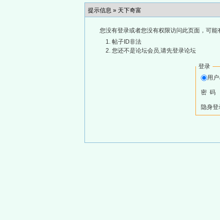
提示信息 »
天下奇富
您没有登录或者您没有权限访问此页面，可能
帖子ID非法
您还不是论坛会员,请先登录论坛
登录
用
密 码
隐身登