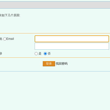
有如下几个原因:
户名
Email
录
是
否
找回密码