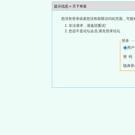
提示信息 »
天下奇富
您没有登录或者您没有权限访问此页面，可能
非法请求，请返回重试!
您还不是论坛会员,请先登录论坛
登录
用
密 码
隐身登